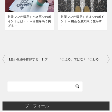
営業マンが留意すべき三つのポ
営業マンが留意する３つのポイ
イントとは・・～目標を高く掲
ント ～機会を最大限に生かす
げる～
～
投
【悪い緊張を排除する！】プレゼンテーションで緊張しない方法とは？
「伝える」ではなく「伝わる」コミュニケーションが大事な理由
稿
ナ
ビ
ゲ
ー
シ
プロフィール