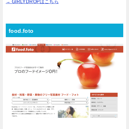
→ GIRLYDROPはこちら
food.foto